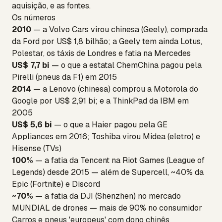
aquisição, e as fontes.
Os números
2010
— a Volvo Cars virou chinesa (Geely), comprada
da Ford por US$ 1,8 bilhão; a Geely tem ainda Lotus,
Polestar, os táxis de Londres e fatia na Mercedes
US$ 7,7 bi
— o que a estatal ChemChina pagou pela
Pirelli (pneus da F1) em 2015
2014
— a Lenovo (chinesa) comprou a Motorola do
Google por US$ 2,91 bi; e a ThinkPad da IBM em
2005
US$ 5,6 bi
— o que a Haier pagou pela GE
Appliances em 2016; Toshiba virou Midea (eletro) e
Hisense (TVs)
100%
— a fatia da Tencent na Riot Games (League of
Legends) desde 2015 — além de Supercell, ~40% da
Epic (Fortnite) e Discord
~70%
— a fatia da DJI (Shenzhen) no mercado
MUNDIAL de drones — mais de 90% no consumidor
Carros e pneus 'europeus' com dono chinês