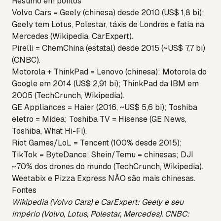
Resumo em pontos
Volvo Cars = Geely (chinesa) desde 2010 (US$ 1,8 bi);
Geely tem Lotus, Polestar, táxis de Londres e fatia na
Mercedes (Wikipedia, CarExpert).
Pirelli = ChemChina (estatal) desde 2015 (~US$ 7,7 bi)
(CNBC).
Motorola + ThinkPad = Lenovo (chinesa): Motorola do
Google em 2014 (US$ 2,91 bi); ThinkPad da IBM em
2005 (TechCrunch, Wikipedia).
GE Appliances = Haier (2016, ~US$ 5,6 bi); Toshiba
eletro = Midea; Toshiba TV = Hisense (GE News,
Toshiba, What Hi-Fi).
Riot Games/LoL = Tencent (100% desde 2015);
TikTok = ByteDance; Shein/Temu = chinesas; DJI
~70% dos drones do mundo (TechCrunch, Wikipedia).
Weetabix e Pizza Express NÃO são mais chinesas.
Fontes
Wikipedia (Volvo Cars) e CarExpert: Geely e seu
império (Volvo, Lotus, Polestar, Mercedes). CNBC: