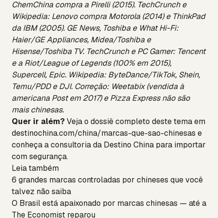
ChemChina compra a Pirelli (2015). TechCrunch e
Wikipedia: Lenovo compra Motorola (2014) e ThinkPad
da IBM (2005). GE News, Toshiba e What Hi-Fi:
Haier/GE Appliances, Midea/Toshiba e
Hisense/Toshiba TV. TechCrunch e PC Gamer: Tencent
e a Riot/League of Legends (100% em 2015),
Supercell, Epic. Wikipedia: ByteDance/TikTok, Shein,
Temu/PDD e DJI. Correção: Weetabix (vendida à
americana Post em 2017) e Pizza Express não são
mais chinesas.
Quer ir além?
Veja o dossiê completo deste tema em
destinochina.com/china/marcas-que-sao-chinesas
e
conheça a
consultoria da Destino China
para importar
com segurança.
Leia também
6 grandes marcas controladas por chineses que você
talvez não saiba
O Brasil está apaixonado por marcas chinesas — até a
The Economist reparou