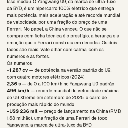
Isso mudou. O Yangwang U9, da marca de ultra-luxo
da BYD, é um hipercarro 100% elétrico que entrega
mais potência, mais aceleração e até recorde mundial
de velocidade, por uma fração do preço de uma
Ferrari. No papel, a China venceu. O que não se
compra com ficha técnica é o prestígio, a herança e a
emoção que a Ferrari construiu em décadas. Os dois
lados são reais. Vale olhar com calma, com os
números e as fontes.
Os números
~1.287 cv
— de potência na versão padrão do U9,
com quatro motores elétricos (2024)
2,36 s
— de 0 a 100 km/h no Yangwang U9 padrão
496 km/h
— recorde mundial de velocidade máxima
do U9 Xtreme em setembro de 2025, o carro de
produção mais rápido do mundo
~US$ 236 mil
— preço de lançamento na China (RMB
1,68 milhão), uma fração de uma Ferrari de topo
Yangwang, a marca de ultra-luxo da BYD