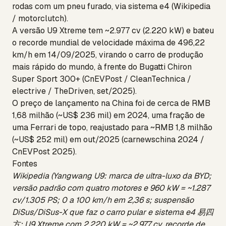
rodas com um pneu furado, via sistema e4 (Wikipedia
/ motorclutch).
A versão U9 Xtreme tem ~2.977 cv (2.220 kW) e bateu
o recorde mundial de velocidade máxima de 496,22
km/h em 14/09/2025, virando o carro de produção
mais rápido do mundo, à frente do Bugatti Chiron
Super Sport 300+ (CnEVPost / CleanTechnica /
electrive / TheDriven, set/2025).
O preço de lançamento na China foi de cerca de RMB
1,68 milhão (~US$ 236 mil) em 2024, uma fração de
uma Ferrari de topo, reajustado para ~RMB 1,8 milhão
(~US$ 252 mil) em out/2025 (carnewschina 2024 /
CnEVPost 2025).
Fontes
Wikipedia (Yangwang U9: marca de ultra-luxo da BYD;
versão padrão com quatro motores e 960 kW = ~1.287
cv/1.305 PS; 0 a 100 km/h em 2,36 s; suspensão
DiSus/DiSus-X que faz o carro pular e sistema e4 易四
方; U9 Xtreme com 2.220 kW = ~2.977 cv, recorde de