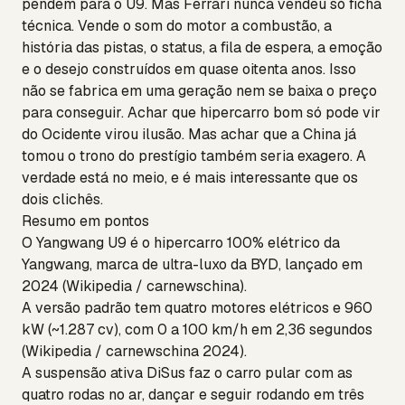
pendem para o U9. Mas Ferrari nunca vendeu só ficha
técnica. Vende o som do motor a combustão, a
história das pistas, o status, a fila de espera, a emoção
e o desejo construídos em quase oitenta anos. Isso
não se fabrica em uma geração nem se baixa o preço
para conseguir. Achar que hipercarro bom só pode vir
do Ocidente virou ilusão. Mas achar que a China já
tomou o trono do prestígio também seria exagero. A
verdade está no meio, e é mais interessante que os
dois clichês.
Resumo em pontos
O Yangwang U9 é o hipercarro 100% elétrico da
Yangwang, marca de ultra-luxo da BYD, lançado em
2024 (Wikipedia / carnewschina).
A versão padrão tem quatro motores elétricos e 960
kW (~1.287 cv), com 0 a 100 km/h em 2,36 segundos
(Wikipedia / carnewschina 2024).
A suspensão ativa DiSus faz o carro pular com as
quatro rodas no ar, dançar e seguir rodando em três