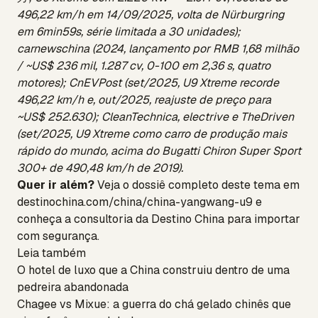
496,22 km/h em 14/09/2025, volta de Nürburgring
em 6min59s, série limitada a 30 unidades);
carnewschina (2024, lançamento por RMB 1,68 milhão
/ ~US$ 236 mil, 1.287 cv, 0-100 em 2,36 s, quatro
motores); CnEVPost (set/2025, U9 Xtreme recorde
496,22 km/h e, out/2025, reajuste de preço para
~US$ 252.630); CleanTechnica, electrive e TheDriven
(set/2025, U9 Xtreme como carro de produção mais
rápido do mundo, acima do Bugatti Chiron Super Sport
300+ de 490,48 km/h de 2019).
Quer ir além?
Veja o dossiê completo deste tema em
destinochina.com/china/china-yangwang-u9
e
conheça a
consultoria da Destino China
para importar
com segurança.
Leia também
O hotel de luxo que a China construiu dentro de uma
pedreira abandonada
Chagee vs Mixue: a guerra do chá gelado chinês que