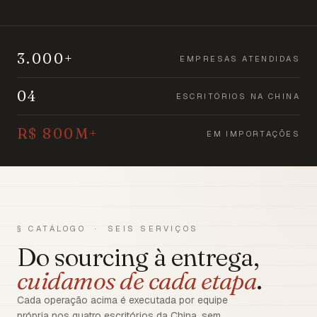
3.000+
EMPRESAS ATENDIDAS
04
ESCRITÓRIOS NA CHINA
R$ 800M+
EM IMPORTAÇÕES
§ CATÁLOGO · SEIS SERVIÇOS
Do sourcing à entrega,
cuidamos de cada etapa
.
Cada operação acima é executada por equipe
própria nos quatro escritórios da China, sem