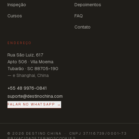
Inspeção
Depoimentos
Cursos
FAQ
Contato
ENDEREÇO
Rua São Luiz, 617
Apto 506 · Vila Moema
Tubarão · SC 88705-190
— e Shanghai, China
+55 48 9976-0841
suporte@destinochina.com
FALAR NO WHATSAPP →
©
2026
DESTINO CHINA
· CNPJ
37.116.739/0001-73
PRIVACIDADE
TERMOS
COOKIES