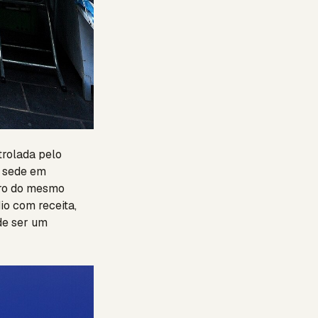
trolada pelo
m sede em
tro do mesmo
o com receita,
de ser um