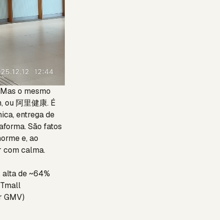
. Mas o mesmo
lth, ou 阿里健康. É
nica, entrega de
aforma. São fatos
norme e, ao
r com calma.
, alta de ~64%
 Tmall
or GMV)