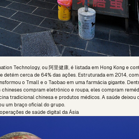
rmation Technology, ou 阿里健康, é listada em Hong Kong e con
ue detém cerca de 64% das ações. Estruturada em 2014, co
ansformou o Tmall e o Taobao em uma farmácia gigante. Den
s chineses compram eletrônico e roupa, eles compram remédi
cina tradicional chinesa e produtos médicos. A saúde deixou 
ou um braço oficial do grupo.
perações de saúde digital da Ásia