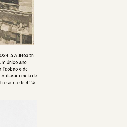
024, a AliHealth
um único ano,
o Taobao e do
 apontavam mais de
enha cerca de 45%