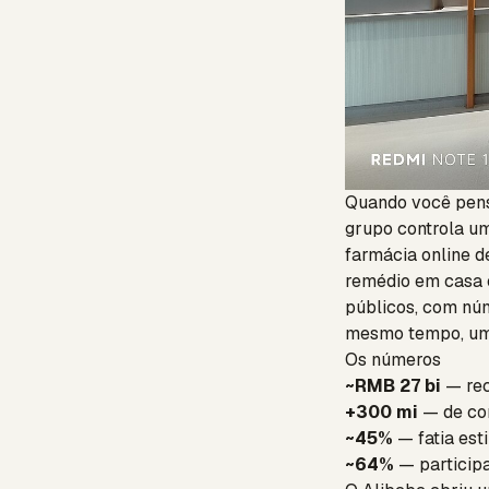
Quando você pens
grupo controla u
farmácia online de
remédio em casa e
públicos, com núm
mesmo tempo, uma
Os números
~RMB 27 bi
— rec
+300 mi
— de con
~45%
— fatia est
~64%
— participa