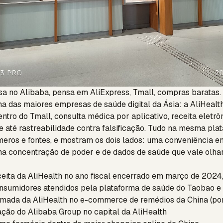
a no Alibaba, pensa em AliExpress, Tmall, compras baratas
ma das maiores empresas de saúde digital da Ásia: a AliHea
ntro do Tmall, consulta médica por aplicativo, receita eletrô
 até rastreabilidade contra falsificação. Tudo na mesma plat
eros e fontes, e mostram os dois lados: uma conveniência e
 concentração de poder e de dados de saúde que vale olha
eita da AliHealth no ano fiscal encerrado em março de 2024
sumidores atendidos pela plataforma de saúde do Taobao e
imada da AliHealth no e-commerce de remédios da China (p
ção do Alibaba Group no capital da AliHealth