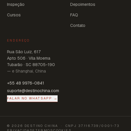
Inspeção
Depoimentos
Cursos
FAQ
Contato
ENDEREÇO
Rua São Luiz, 617
Apto 506 · Vila Moema
Tubarão · SC 88705-190
— e Shanghai, China
+55 48 9976-0841
suporte@destinochina.com
FALAR NO WHATSAPP →
©
2026
DESTINO CHINA
· CNPJ
37.116.739/0001-73
PRIVACIDADE
TERMOS
COOKIES