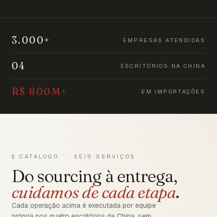
3.000+
EMPRESAS ATENDIDAS
04
ESCRITÓRIOS NA CHINA
R$ 800M+
EM IMPORTAÇÕES
§ CATÁLOGO · SEIS SERVIÇOS
Do sourcing à entrega,
cuidamos de cada etapa
.
Cada operação acima é executada por equipe
própria nos quatro escritórios da China, sem