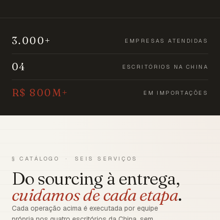
3.000+
EMPRESAS ATENDIDAS
04
ESCRITÓRIOS NA CHINA
R$ 800M+
EM IMPORTAÇÕES
§ CATÁLOGO · SEIS SERVIÇOS
Do sourcing à entrega,
cuidamos de cada etapa
.
Cada operação acima é executada por equipe
própria nos quatro escritórios da China, sem