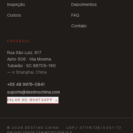
Inspeção
Depoimentos
Cursos
FAQ
Contato
ENDEREÇO
Rua São Luiz, 617
Apto 506 · Vila Moema
Tubarão · SC 88705-190
— e Shanghai, China
+55 48 9976-0841
suporte@destinochina.com
FALAR NO WHATSAPP →
©
2026
DESTINO CHINA
· CNPJ
37.116.739/0001-73
PRIVACIDADE
TERMOS
COOKIES