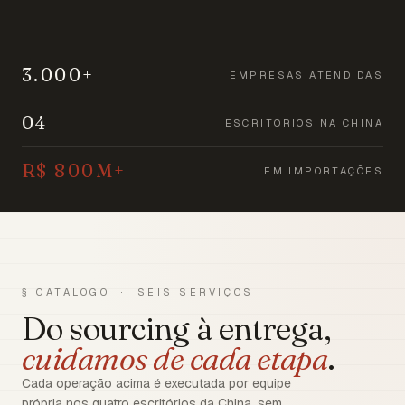
3.000+
EMPRESAS ATENDIDAS
04
ESCRITÓRIOS NA CHINA
R$ 800M+
EM IMPORTAÇÕES
§ CATÁLOGO · SEIS SERVIÇOS
Do sourcing à entrega,
cuidamos de cada etapa
.
Cada operação acima é executada por equipe
própria nos quatro escritórios da China, sem