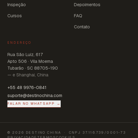
Inspeção
Depoimentos
Cursos
FAQ
Contato
ENDEREÇO
Rua São Luiz, 617
Apto 506 · Vila Moema
Tubarão · SC 88705-190
— e Shanghai, China
+55 48 9976-0841
suporte@destinochina.com
FALAR NO WHATSAPP →
©
2026
DESTINO CHINA
· CNPJ
37.116.739/0001-73
PRIVACIDADE
TERMOS
COOKIES