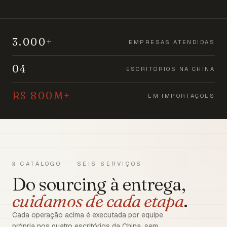
3.000+
EMPRESAS ATENDIDAS
04
ESCRITÓRIOS NA CHINA
R$ 800M+
EM IMPORTAÇÕES
§ CATÁLOGO · SEIS SERVIÇOS
Do sourcing à entrega,
cuidamos de cada etapa
.
Cada operação acima é executada por equipe
própria nos quatro escritórios da China, sem