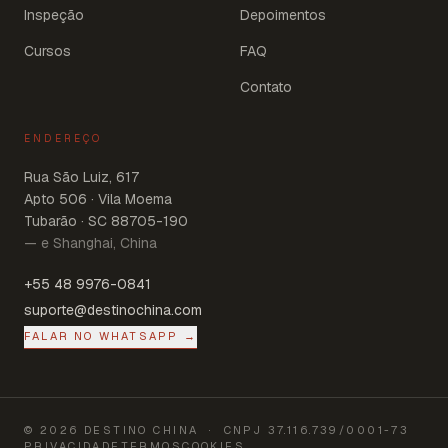
Inspeção
Depoimentos
Cursos
FAQ
Contato
ENDEREÇO
Rua São Luiz, 617
Apto 506 · Vila Moema
Tubarão · SC 88705-190
— e Shanghai, China
+55 48 9976-0841
suporte@destinochina.com
FALAR NO WHATSAPP →
©
2026
DESTINO CHINA
· CNPJ
37.116.739/0001-73
PRIVACIDADE
TERMOS
COOKIES