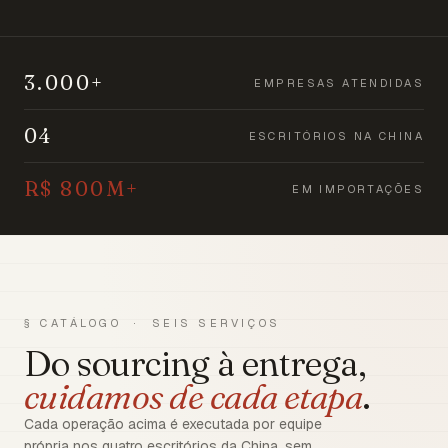
3.000+
EMPRESAS ATENDIDAS
04
ESCRITÓRIOS NA CHINA
R$ 800M+
EM IMPORTAÇÕES
§ CATÁLOGO · SEIS SERVIÇOS
Do sourcing à entrega,
cuidamos de cada etapa
.
Cada operação acima é executada por equipe
própria nos quatro escritórios da China, sem