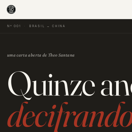
Nº 001 · BRASIL → CHINA
uma carta aberta de Theo Santana
Quinze an
decifrand