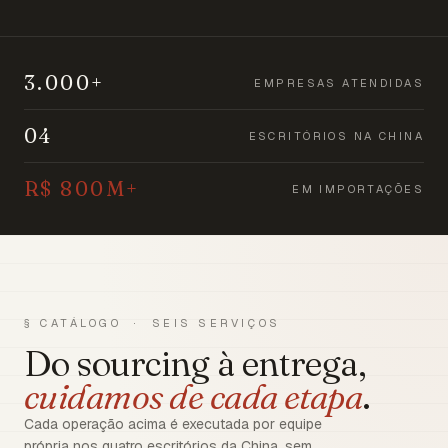
3.000+
EMPRESAS ATENDIDAS
04
ESCRITÓRIOS NA CHINA
R$ 800M+
EM IMPORTAÇÕES
§ CATÁLOGO · SEIS SERVIÇOS
Do sourcing à entrega,
cuidamos de cada etapa
.
Cada operação acima é executada por equipe
própria nos quatro escritórios da China, sem