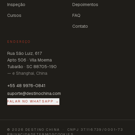
Inspeção
Depoimentos
Cursos
FAQ
Contato
ENDEREÇO
Rua São Luiz, 617
Apto 506 · Vila Moema
Tubarão · SC 88705-190
— e Shanghai, China
+55 48 9976-0841
suporte@destinochina.com
FALAR NO WHATSAPP →
©
2026
DESTINO CHINA
· CNPJ
37.116.739/0001-73
PRIVACIDADE
TERMOS
COOKIES