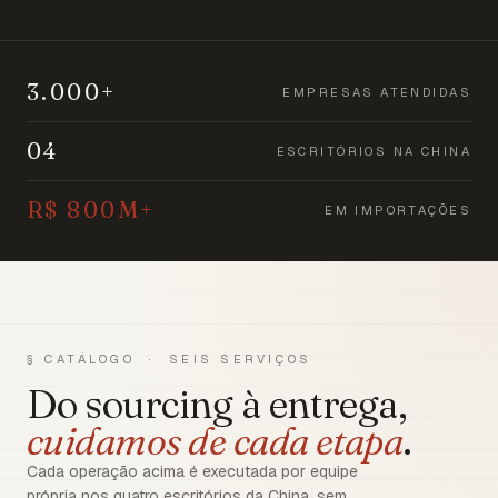
3.000+
EMPRESAS ATENDIDAS
04
ESCRITÓRIOS NA CHINA
R$ 800M+
EM IMPORTAÇÕES
§ CATÁLOGO · SEIS SERVIÇOS
Do sourcing à entrega,
cuidamos de cada etapa
.
Cada operação acima é executada por equipe
própria nos quatro escritórios da China, sem