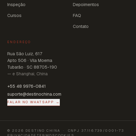
Inspeção
Depoimentos
Cursos
FAQ
Contato
ENDEREÇO
Rua São Luiz, 617
Apto 506 · Vila Moema
Tubarão · SC 88705-190
— e Shanghai, China
+55 48 9976-0841
suporte@destinochina.com
FALAR NO WHATSAPP →
©
2026
DESTINO CHINA
· CNPJ
37.116.739/0001-73
PRIVACIDADE
TERMOS
COOKIES