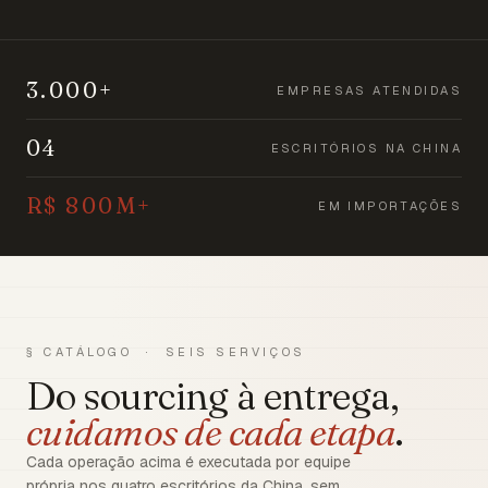
3.000+
EMPRESAS ATENDIDAS
04
ESCRITÓRIOS NA CHINA
R$ 800M+
EM IMPORTAÇÕES
§ CATÁLOGO · SEIS SERVIÇOS
Do sourcing à entrega,
cuidamos de cada etapa
.
Cada operação acima é executada por equipe
própria nos quatro escritórios da China, sem