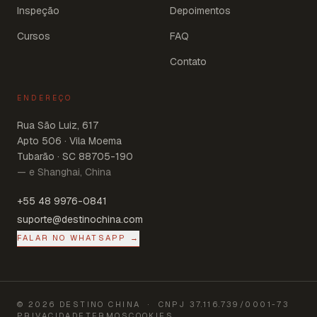
Inspeção
Depoimentos
Cursos
FAQ
Contato
ENDEREÇO
Rua São Luiz, 617
Apto 506 · Vila Moema
Tubarão · SC 88705-190
— e Shanghai, China
+55 48 9976-0841
suporte@destinochina.com
FALAR NO WHATSAPP →
©
2026
DESTINO CHINA
· CNPJ
37.116.739/0001-73
PRIVACIDADE
TERMOS
COOKIES