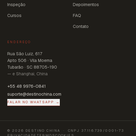
Inspeção
Depoimentos
Cursos
FAQ
Contato
ENDEREÇO
Rua São Luiz, 617
Apto 506 · Vila Moema
Tubarão · SC 88705-190
— e Shanghai, China
+55 48 9976-0841
suporte@destinochina.com
FALAR NO WHATSAPP →
©
2026
DESTINO CHINA
· CNPJ
37.116.739/0001-73
PRIVACIDADE
TERMOS
COOKIES