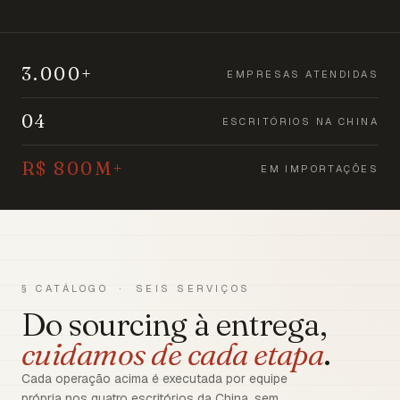
3.000+
EMPRESAS ATENDIDAS
04
ESCRITÓRIOS NA CHINA
R$ 800M+
EM IMPORTAÇÕES
§ CATÁLOGO · SEIS SERVIÇOS
Do sourcing à entrega,
cuidamos de cada etapa
.
Cada operação acima é executada por equipe
própria nos quatro escritórios da China, sem