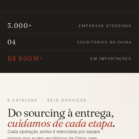
3.000+
EMPRESAS ATENDIDAS
04
ESCRITÓRIOS NA CHINA
R$ 800M+
EM IMPORTAÇÕES
§ CATÁLOGO · SEIS SERVIÇOS
Do sourcing à entrega,
cuidamos de cada etapa
.
Cada operação acima é executada por equipe
própria nos quatro escritórios da China, sem