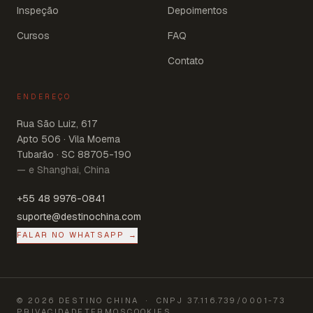
Inspeção
Depoimentos
Cursos
FAQ
Contato
ENDEREÇO
Rua São Luiz, 617
Apto 506 · Vila Moema
Tubarão · SC 88705-190
— e Shanghai, China
+55 48 9976-0841
suporte@destinochina.com
FALAR NO WHATSAPP →
©
2026
DESTINO CHINA
· CNPJ
37.116.739/0001-73
PRIVACIDADE
TERMOS
COOKIES