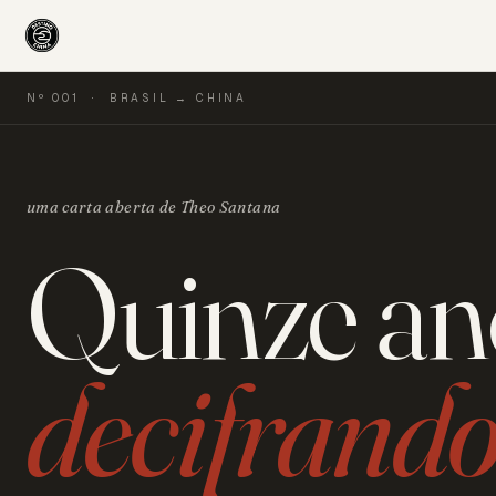
Nº 001 · BRASIL → CHINA
uma carta aberta de Theo Santana
Quinze an
decifrand