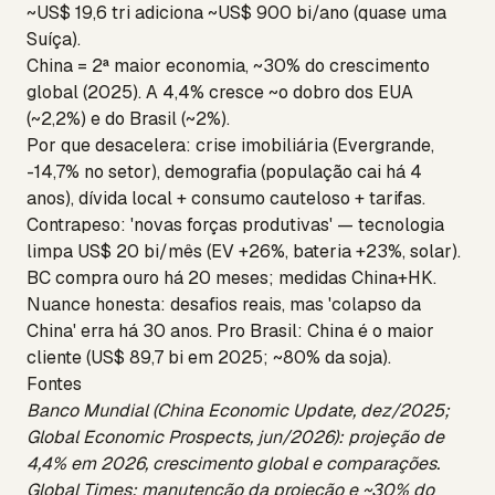
~US$ 19,6 tri adiciona ~US$ 900 bi/ano (quase uma
Suíça).
China = 2ª maior economia, ~30% do crescimento
global (2025). A 4,4% cresce ~o dobro dos EUA
(~2,2%) e do Brasil (~2%).
Por que desacelera: crise imobiliária (Evergrande,
-14,7% no setor), demografia (população cai há 4
anos), dívida local + consumo cauteloso + tarifas.
Contrapeso: 'novas forças produtivas' — tecnologia
limpa US$ 20 bi/mês (EV +26%, bateria +23%, solar).
BC compra ouro há 20 meses; medidas China+HK.
Nuance honesta: desafios reais, mas 'colapso da
China' erra há 30 anos. Pro Brasil: China é o maior
cliente (US$ 89,7 bi em 2025; ~80% da soja).
Fontes
Banco Mundial (China Economic Update, dez/2025;
Global Economic Prospects, jun/2026): projeção de
4,4% em 2026, crescimento global e comparações.
Global Times: manutenção da projeção e ~30% do