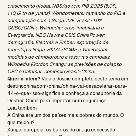
crescimento global. NBS/gov.cn: PIB 2025 (5,0%,
140,19 tri de yuans). Worldometers: tamanho do PIB e
comparação com a Suíça. IMF: Brasil ~1,9%.
CNBC/CNN e Wikipedia: crise imobiliária e
Evergrande. NBC News e CSIS ChinaPower:
demografia. Electrek e Ember: exportação de
tecnologia limpa. HKMA/SCMP e YicaiGlobal:
medidas de câmbio/ouro e reservas cambiais.
Wikipedia (Gordon Chang): as previsões de colapso.
OEC e Datamar: comércio Brasil–China.
Quer ir além?
Veja o dossiê completo deste tema em
destinochina.com/china/china-vai-desacelerar-para-
44-o-que-isso-significa
e conheça a
consultoria da
Destino China
para importar com segurança.
Leia também
A China era um dos países mais pobres do mundo. O
que mudou?
Xangai europeia: os bairros da antiga concessão