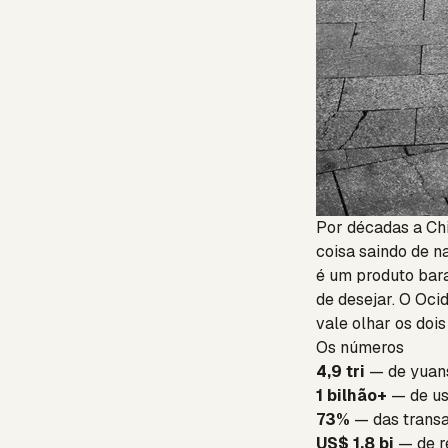
Por décadas a Chin
coisa saindo de n
é um produto barat
de desejar. O Oci
vale olhar os dois 
Os números
4,9 tri
— de yuan
1 bilhão+
— de us
73%
— das transa
US$ 1,8 bi
— de r