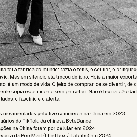
a foi a fábrica do mundo: fazia o tênis, o celular, o brinque
avio. Mas em silêncio ela trocou de jogo. Hoje a maior expor
o, é um modo de vida. O jeito de comprar, de se divertir, de 
dente copia esse modelo sem perceber. Não é teoria: são dad
lados, o fascínio e o alerta.
s movimentados pelo live commerce na China em 2023
uários do TikTok, da chinesa ByteDance
ções na China foram por celular em 2024
eceita da Pop Mart (blind box / Labubu) em 2024