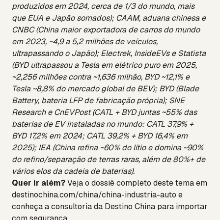
produzidos em 2024, cerca de 1/3 do mundo, mais
que EUA e Japão somados); CAAM, aduana chinesa e
CNBC (China maior exportadora de carros do mundo
em 2023, ~4,9 a 5,2 milhões de veículos,
ultrapassando o Japão); Electrek, InsideEVs e Statista
(BYD ultrapassou a Tesla em elétrico puro em 2025,
~2,256 milhões contra ~1,636 milhão, BYD ~12,1% e
Tesla ~8,8% do mercado global de BEV); BYD (Blade
Battery, bateria LFP de fabricação própria); SNE
Research e CnEVPost (CATL + BYD juntas ~55% das
baterias de EV instaladas no mundo: CATL 37,9% +
BYD 17,2% em 2024; CATL 39,2% + BYD 16,4% em
2025); IEA (China refina ~60% do lítio e domina ~90%
do refino/separação de terras raras, além de 80%+ de
vários elos da cadeia de baterias).
Quer ir além?
Veja o dossiê completo deste tema em
destinochina.com/china/china-industria-auto
e
conheça a
consultoria da Destino China
para importar
com segurança.