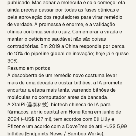
publicado. Mas achar a molécula é só o começo: ela
ainda precisa passar por todas as fases clínicas e
pela aprovação dos reguladores para virar remédio
de verdade. A promessa é enorme, e a validação
clínica continua sendo o juiz. Comemorar a virada e
manter o ceticismo saudável não são coisas
contraditórias. Em 2019 a China respondia por cerca
de 10% do pipeline global de inovação; hoje já é quase
30%.
Resumo em pontos
A descoberta de um remédio novo costuma levar
mais de uma década e custar bilhões; a IA promete
encurtar a etapa mais lenta, varrendo bilhões de
moléculas no computador antes da bancada.
A XtalPi (晶泰科技), biotech chinesa de IA para
fármacos, abriu capital em Hong Kong em junho de
2024 (~US$ 127 mi), tem acordos com Eli Lilly e
Pfizer e um acordo com a DoveTree de até ~US$ 5,99
bilhões (Endpoints News / Bamboo Works).