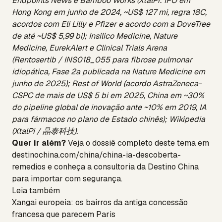
Endpoints News e Bamboo Works (XtalPi: IPO em
Hong Kong em junho de 2024, ~US$ 127 mi, regra 18C,
acordos com Eli Lilly e Pfizer e acordo com a DoveTree
de até ~US$ 5,99 bi); Insilico Medicine, Nature
Medicine, EurekAlert e Clinical Trials Arena
(Rentosertib / INS018_055 para fibrose pulmonar
idiopática, Fase 2a publicada na Nature Medicine em
junho de 2025); Rest of World (acordo AstraZeneca-
CSPC de mais de US$ 5 bi em 2025, China em ~30%
do pipeline global de inovação ante ~10% em 2019, IA
para fármacos no plano de Estado chinês); Wikipedia
(XtalPi / 晶泰科技).
Quer ir além?
Veja o dossiê completo deste tema em
destinochina.com/china/china-ia-descoberta-
remedios
e conheça a
consultoria da Destino China
para importar com segurança.
Leia também
Xangai europeia: os bairros da antiga concessão
francesa que parecem Paris