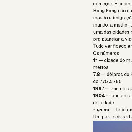
começar. É cosmop
Hong Kong não é u
moeda e imigração
mundo, a melhor 
uma das cidades m
pra planejar a via
Tudo verificado e
Os números
1ª
— cidade do mu
metros
7,8
— dólares de 
de 7,75 a 7,85
1997
— ano em que
1904
— ano em qu
da cidade
~7,5 mi
— habitan
Um país, dois sis