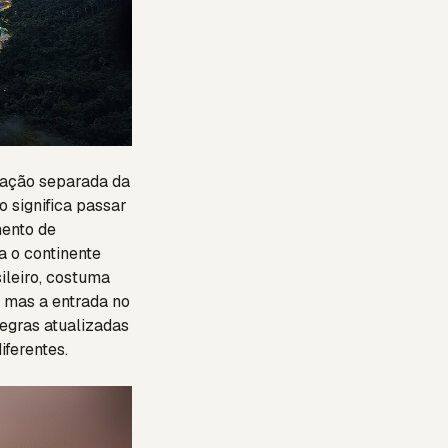
ração separada da
 significa passar
mento de
a o continente
ileiro, costuma
, mas a entrada no
regras atualizadas
iferentes.