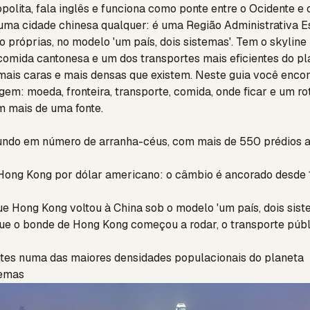
olita, fala inglês e funciona como ponte entre o Ocidente e 
ma cidade chinesa qualquer: é uma Região Administrativa Es
 próprias, no modelo 'um país, dois sistemas'. Tem o skylin
comida cantonesa e um dos transportes mais eficientes do p
ais caras e mais densas que existem. Neste guia você encon
gem: moeda, fronteira, transporte, comida, onde ficar e um rot
m mais de uma fonte.
ndo em número de arranha-céus, com mais de 550 prédios 
Hong Kong por dólar americano: o câmbio é ancorado desde
 Hong Kong voltou à China sob o modelo 'um país, dois sist
e o bonde de Hong Kong começou a rodar, o transporte públ
tes numa das maiores densidades populacionais do planeta
temas