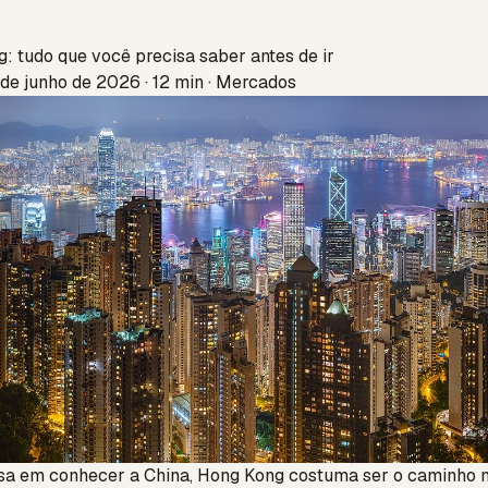
: tudo que você precisa saber antes de ir
 de junho de 2026 · 12 min · Mercados
a em conhecer a China, Hong Kong costuma ser o caminho ma