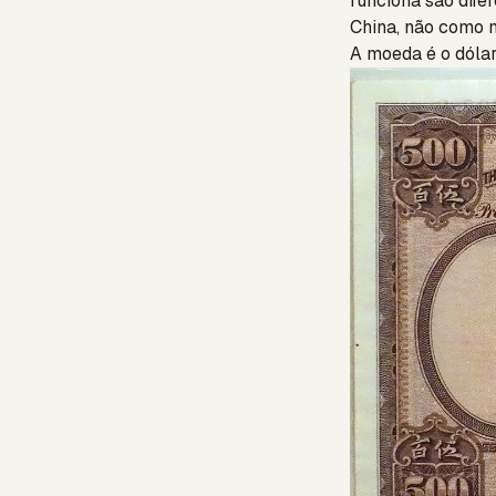
funciona são dife
China, não como 
A moeda é o dóla