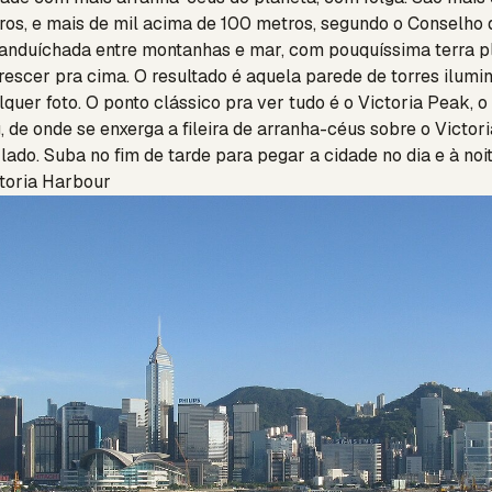
os, e mais de mil acima de 100 metros, segundo o Conselho d
anduíchada entre montanhas e mar, com pouquíssima terra pl
rescer pra cima. O resultado é aquela parede de torres ilum
quer foto. O ponto clássico pra ver tudo é o Victoria Peak, o
, de onde se enxerga a fileira de arranha-céus sobre o Victo
ado. Suba no fim de tarde para pegar a cidade no dia e à noit
ctoria Harbour