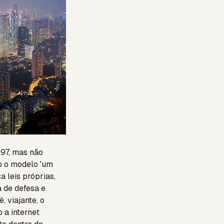
997, mas não
b o modelo 'um
a leis próprias,
 de defesa e
, viajante, o
o a internet