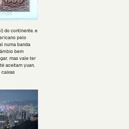
) do continente, e
ericano pelo
cal numa banda
o câmbio bem
ugar, mas vale ter
té aceitam yuan,
 caixas