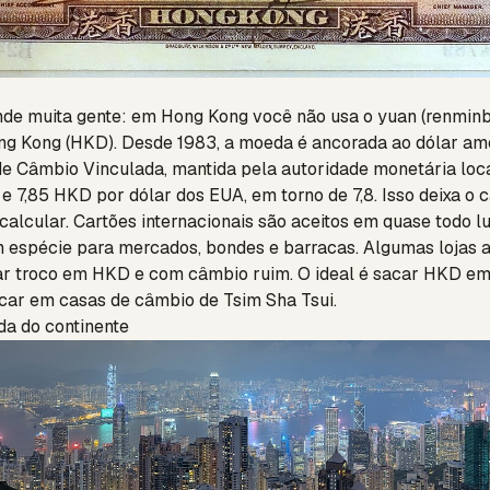
de muita gente: em Hong Kong você não usa o yuan (renminbi
ong Kong (HKD). Desde 1983, a moeda é ancorada ao dólar am
de Câmbio Vinculada, mantida pela autoridade monetária lo
75 e 7,85 HKD por dólar dos EUA, em torno de 7,8. Isso deixa 
 calcular. Cartões internacionais são aceitos em quase todo l
 espécie para mercados, bondes e barracas. Algumas lojas a
 troco em HKD e com câmbio ruim. O ideal é sacar HKD em
ocar em casas de câmbio de Tsim Sha Tsui.
da do continente