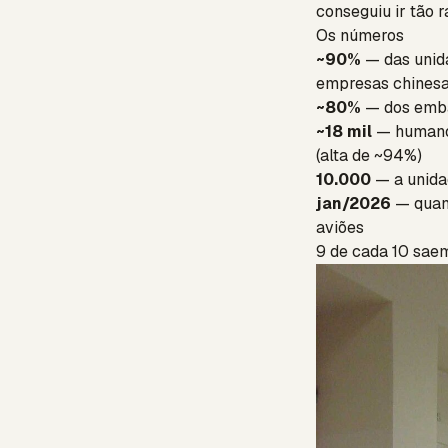
conseguiu ir tão r
Os números
~90%
— das unid
empresas chines
~80%
— dos emba
~18 mil
— humanoi
(alta de ~94%)
10.000
— a unida
jan/2026
— quand
aviões
9 de cada 10 sae