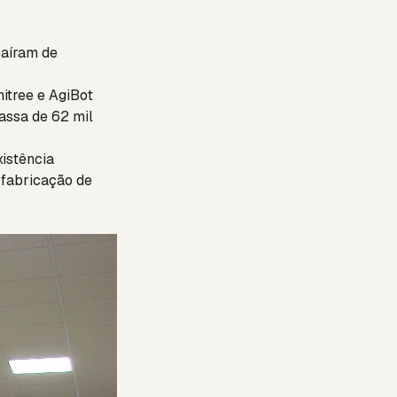
aíram de
tree e AgiBot
assa de 62 mil
istência
 fabricação de