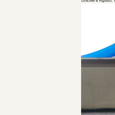
Unitree e AgiBot: