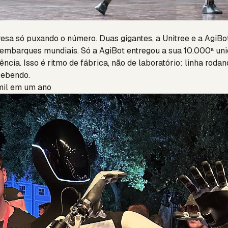
sa só puxando o número. Duas gigantes, a Unitree e a AgiB
 embarques mundiais. Só a AgiBot entregou a sua 10.000ª u
ência. Isso é ritmo de fábrica, não de laboratório: linha roda
ecebendo.
 mil em um ano