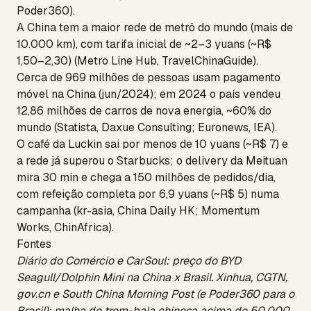
Poder360).
A China tem a maior rede de metrô do mundo (mais de
10.000 km), com tarifa inicial de ~2–3 yuans (~R$
1,50–2,30) (Metro Line Hub, TravelChinaGuide).
Cerca de 969 milhões de pessoas usam pagamento
móvel na China (jun/2024); em 2024 o país vendeu
12,86 milhões de carros de nova energia, ~60% do
mundo (Statista, Daxue Consulting; Euronews, IEA).
O café da Luckin sai por menos de 10 yuans (~R$ 7) e
a rede já superou o Starbucks; o delivery da Meituan
mira 30 min e chega a 150 milhões de pedidos/dia,
com refeição completa por 6,9 yuans (~R$ 5) numa
campanha (kr-asia, China Daily HK; Momentum
Works, ChinAfrica).
Fontes
Diário do Comércio e CarSoul: preço do BYD
Seagull/Dolphin Mini na China x Brasil. Xinhua, CGTN,
gov.cn e South China Morning Post (e Poder360 para o
Brasil): malha de trem-bala chinesa acima de 50.000