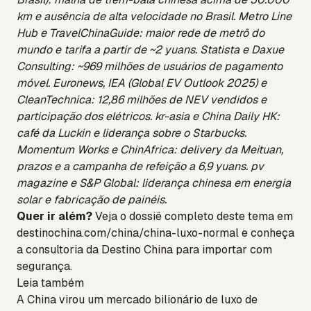
km e ausência de alta velocidade no Brasil. Metro Line
Hub e TravelChinaGuide: maior rede de metrô do
mundo e tarifa a partir de ~2 yuans. Statista e Daxue
Consulting: ~969 milhões de usuários de pagamento
móvel. Euronews, IEA (Global EV Outlook 2025) e
CleanTechnica: 12,86 milhões de NEV vendidos e
participação dos elétricos. kr-asia e China Daily HK:
café da Luckin e liderança sobre o Starbucks.
Momentum Works e ChinAfrica: delivery da Meituan,
prazos e a campanha de refeição a 6,9 yuans. pv
magazine e S&P Global: liderança chinesa em energia
solar e fabricação de painéis.
Quer ir além?
Veja o dossiê completo deste tema em
destinochina.com/china/china-luxo-normal
e conheça
a
consultoria da Destino China
para importar com
segurança.
Leia também
A China virou um mercado bilionário de luxo de