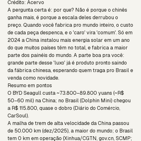
Crédito: Acervo
A pergunta certa é: por que? Não é porque o chinês
ganha mais, é porque a escala deles derrubou o
preço. Quando você fabrica pro mundo inteiro, o custo
de cada peça despenca, e o 'caro' vira 'comum'. Só em
2024 a China instalou mais energia solar em um ano
do que muitos países têm no total, e fabrica a maior
parte dos painéis do mundo. A parte boa pra você:
grande parte desse 'luxo' já é produto pronto saindo
da fábrica chinesa, esperando quem traga pro Brasil e
venda como novidade.
Resumo em pontos
O BYD Seagull custa ~73.800–89.800 yuans (~R$
50–60 mil) na China; no Brasil (Dolphin Mini) chegou
a R$ 115.800, quase o dobro (Diário do Comércio,
CarSoul).
A malha de trem de alta velocidade da China passou
de 50.000 km (dez/2025), a maior do mundo; o Brasil
tem 0 km em operação (Xinhua/CGTN, gov.cn, SCMP;