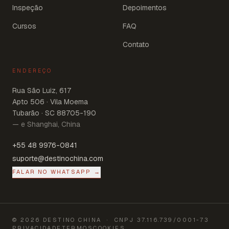
Inspeção
Depoimentos
Cursos
FAQ
Contato
ENDEREÇO
Rua São Luiz, 617
Apto 506 · Vila Moema
Tubarão · SC 88705-190
— e Shanghai, China
+55 48 9976-0841
suporte@destinochina.com
FALAR NO WHATSAPP →
©
2026
DESTINO CHINA
· CNPJ
37.116.739/0001-73
PRIVACIDADE
TERMOS
COOKIES