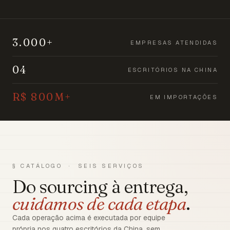
3.000+
EMPRESAS ATENDIDAS
04
ESCRITÓRIOS NA CHINA
R$ 800M+
EM IMPORTAÇÕES
§ CATÁLOGO · SEIS SERVIÇOS
Do sourcing à entrega,
cuidamos de cada etapa
.
Cada operação acima é executada por equipe
própria nos quatro escritórios da China, sem