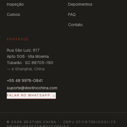
Inspeção
Depoimentos
Cursos
FAQ
Contato
ENDEREÇO
Rua São Luiz, 617
Apto 506 · Vila Moema
Tubarão · SC 88705-190
— e Shanghai, China
+55 48 9976-0841
suporte@destinochina.com
FALAR NO WHATSAPP →
©
2026
DESTINO CHINA
· CNPJ
37.116.739/0001-73
PRIVACIDADE
TERMOS
COOKIES