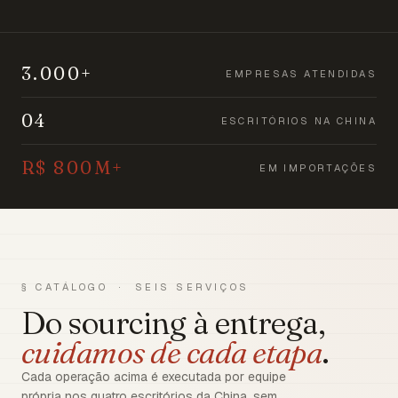
3.000+
EMPRESAS ATENDIDAS
04
ESCRITÓRIOS NA CHINA
R$ 800M+
EM IMPORTAÇÕES
§ CATÁLOGO · SEIS SERVIÇOS
Do sourcing à entrega,
cuidamos de cada etapa
.
Cada operação acima é executada por equipe
própria nos quatro escritórios da China, sem