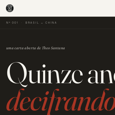
Nº 001 · BRASIL → CHINA
uma carta aberta de Theo Santana
Quinze an
decifrand