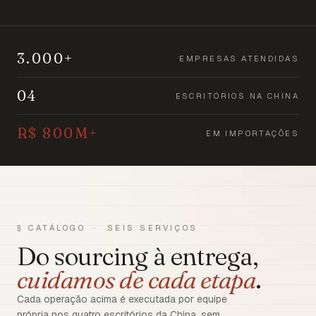
3.000+
EMPRESAS ATENDIDAS
04
ESCRITÓRIOS NA CHINA
R$ 800M+
EM IMPORTAÇÕES
§ CATÁLOGO · SEIS SERVIÇOS
Do sourcing à entrega,
cuidamos de cada etapa
.
Cada operação acima é executada por equipe
própria nos quatro escritórios da China, sem