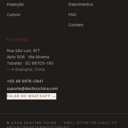
Inspeção
Depoimentos
Cursos
FAQ
Contato
ENDEREÇO
Rua São Luiz, 617
Apto 506 · Vila Moema
Tubarão · SC 88705-190
— e Shanghai, China
+55 48 9976-0841
suporte@destinochina.com
FALAR NO WHATSAPP →
©
2026
DESTINO CHINA
· CNPJ
37.116.739/0001-73
PRIVACIDADE
TERMOS
COOKIES