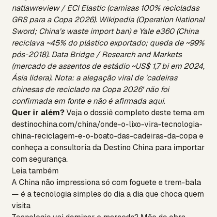
natlawreview / ECI Elastic (camisas 100% recicladas
GRS para a Copa 2026). Wikipedia (Operation National
Sword; China's waste import ban) e Yale e360 (China
reciclava ~45% do plástico exportado; queda de ~99%
pós-2018). Data Bridge / Research and Markets
(mercado de assentos de estádio ~US$ 1,7 bi em 2024,
Ásia lidera). Nota: a alegação viral de 'cadeiras
chinesas de reciclado na Copa 2026' não foi
confirmada em fonte e não é afirmada aqui.
Quer ir além?
Veja o dossiê completo deste tema em
destinochina.com/china/onde-o-lixo-vira-tecnologia-
china-reciclagem-e-o-boato-das-cadeiras-da-copa
e
conheça a
consultoria da Destino China
para importar
com segurança.
Leia também
A China não impressiona só com foguete e trem-bala
— é a tecnologia simples do dia a dia que choca quem
visita