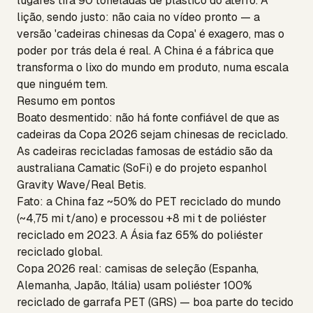
lugares tira 90 toneladas de plástico do aterro. A
lição, sendo justo: não caia no vídeo pronto — a
versão 'cadeiras chinesas da Copa' é exagero, mas o
poder por trás dela é real. A China é a fábrica que
transforma o lixo do mundo em produto, numa escala
que ninguém tem.
Resumo em pontos
Boato desmentido: não há fonte confiável de que as
cadeiras da Copa 2026 sejam chinesas de reciclado.
As cadeiras recicladas famosas de estádio são da
australiana Camatic (SoFi) e do projeto espanhol
Gravity Wave/Real Betis.
Fato: a China faz ~50% do PET reciclado do mundo
(~4,75 mi t/ano) e processou +8 mi t de poliéster
reciclado em 2023. A Ásia faz 65% do poliéster
reciclado global.
Copa 2026 real: camisas de seleção (Espanha,
Alemanha, Japão, Itália) usam poliéster 100%
reciclado de garrafa PET (GRS) — boa parte do tecido