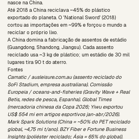
nasce na China.
Até 2018 a China reciclava ~45% do plástico
exportado do planeta. O 'National Sword' (2018)
cortou as importações em ~99% e forçou o mundo a
reciclar o próprio lixo.
A China domina a fabricação de assentos de estádio
(Guangdong, Shandong, Jiangsu). Cada assento
reciclado usa ~3 kg de plástico; um estádio de 30 mil
lugares tira 90 t do aterro.
Fontes
Camatic / ausleisure.com.au (assento reciclado do
SoFi Stadium, empresa australiana). Comissão
Europeia / oceans-and-fisheries (Gravity Wave + Real
Betis, redes de pesca, Espanha). Global Times
(mercadoria chinesa da Copa 2026; Yiwu exportou
US$ 554 mi em artigos esportivos jan-abr/2026).
Mark Spark Solutions (China = ~50% do PET reciclado
global, ~4,75 mi t/ano). BZY Fiber e Fortune Business
Insights (poliéster reciclado; Ásia = 65% do global).