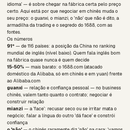
idioma' — é sobre chegar na fábrica certa pelo preço
certo. Aqui está por que negociar em chinês muda o
seu preço: o guanxi, o mianzi, o 'não' que não é dito, a
armadilha da trading e o segredo do 1688, com as
fontes.
Os números
91º
— de 116 países: a posição da China no ranking
mundial de inglês (nível baixo). Quem fala inglês bom
na fábrica quase nunca é quem decide
15-50%
— mais barato: o 1688.com (atacado
doméstico da Alibaba, só em chinês e em yuan) frente
ao Alibaba.com
guanxi
— relação e confiança pessoal — no business
chinês, valem tanto quanto o contrato; negociar é
construir relação
mianzi
— a 'face': recusar seco ou se irritar mata o
negócio; falar a língua do outro 'dá face' e constrói
confiança
o 'não'
— o chinês raramente diz 'não' na cara: 'vamos