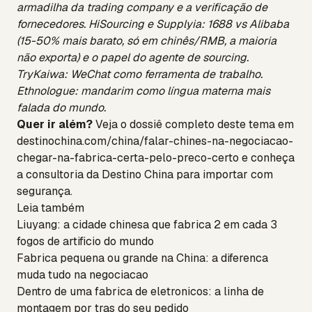
armadilha da trading company e a verificação de
fornecedores. HiSourcing e Supplyia: 1688 vs Alibaba
(15-50% mais barato, só em chinês/RMB, a maioria
não exporta) e o papel do agente de sourcing.
TryKaiwa: WeChat como ferramenta de trabalho.
Ethnologue: mandarim como língua materna mais
falada do mundo.
Quer ir além?
Veja o dossiê completo deste tema em
destinochina.com/china/falar-chines-na-negociacao-
chegar-na-fabrica-certa-pelo-preco-certo
e conheça
a
consultoria da Destino China
para importar com
segurança.
Leia também
Liuyang: a cidade chinesa que fabrica 2 em cada 3
fogos de artificio do mundo
Fabrica pequena ou grande na China: a diferenca
muda tudo na negociacao
Dentro de uma fabrica de eletronicos: a linha de
montagem por tras do seu pedido