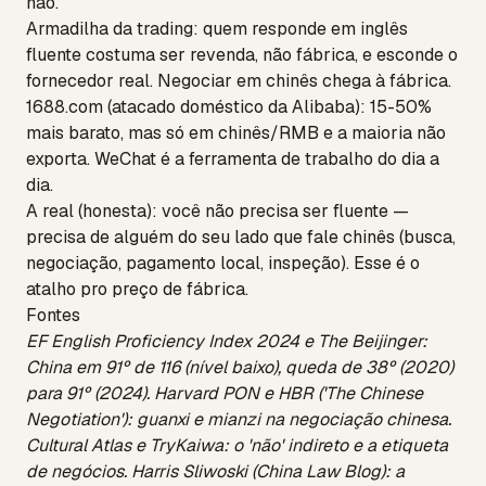
não.
Armadilha da trading: quem responde em inglês
fluente costuma ser revenda, não fábrica, e esconde o
fornecedor real. Negociar em chinês chega à fábrica.
1688.com (atacado doméstico da Alibaba): 15-50%
mais barato, mas só em chinês/RMB e a maioria não
exporta. WeChat é a ferramenta de trabalho do dia a
dia.
A real (honesta): você não precisa ser fluente —
precisa de alguém do seu lado que fale chinês (busca,
negociação, pagamento local, inspeção). Esse é o
atalho pro preço de fábrica.
Fontes
EF English Proficiency Index 2024 e The Beijinger:
China em 91º de 116 (nível baixo), queda de 38º (2020)
para 91º (2024). Harvard PON e HBR ('The Chinese
Negotiation'): guanxi e mianzi na negociação chinesa.
Cultural Atlas e TryKaiwa: o 'não' indireto e a etiqueta
de negócios. Harris Sliwoski (China Law Blog): a