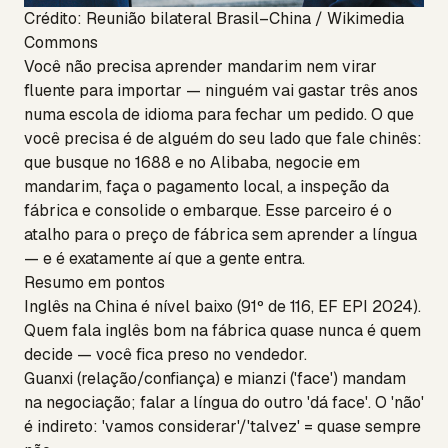
Crédito: Reunião bilateral Brasil–China / Wikimedia
Commons
Você não precisa aprender mandarim nem virar
fluente para importar — ninguém vai gastar três anos
numa escola de idioma para fechar um pedido. O que
você precisa é de alguém do seu lado que fale chinês:
que busque no 1688 e no Alibaba, negocie em
mandarim, faça o pagamento local, a inspeção da
fábrica e consolide o embarque. Esse parceiro é o
atalho para o preço de fábrica sem aprender a língua
— e é exatamente aí que a gente entra.
Resumo em pontos
Inglês na China é nível baixo (91º de 116, EF EPI 2024).
Quem fala inglês bom na fábrica quase nunca é quem
decide — você fica preso no vendedor.
Guanxi (relação/confiança) e mianzi ('face') mandam
na negociação; falar a língua do outro 'dá face'. O 'não'
é indireto: 'vamos considerar'/'talvez' = quase sempre