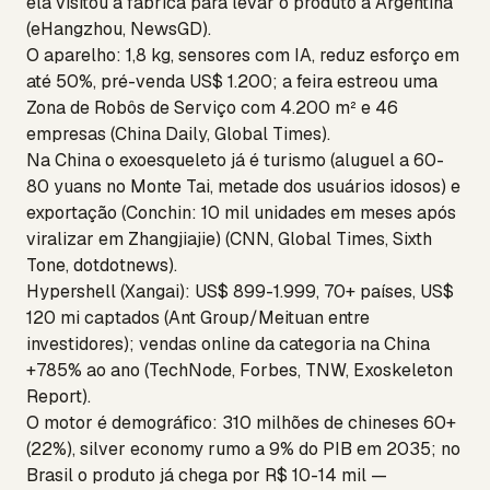
ela visitou a fábrica para levar o produto à Argentina
(eHangzhou, NewsGD).
O aparelho: 1,8 kg, sensores com IA, reduz esforço em
até 50%, pré-venda US$ 1.200; a feira estreou uma
Zona de Robôs de Serviço com 4.200 m² e 46
empresas (China Daily, Global Times).
Na China o exoesqueleto já é turismo (aluguel a 60-
80 yuans no Monte Tai, metade dos usuários idosos) e
exportação (Conchin: 10 mil unidades em meses após
viralizar em Zhangjiajie) (CNN, Global Times, Sixth
Tone, dotdotnews).
Hypershell (Xangai): US$ 899-1.999, 70+ países, US$
120 mi captados (Ant Group/Meituan entre
investidores); vendas online da categoria na China
+785% ao ano (TechNode, Forbes, TNW, Exoskeleton
Report).
O motor é demográfico: 310 milhões de chineses 60+
(22%), silver economy rumo a 9% do PIB em 2035; no
Brasil o produto já chega por R$ 10-14 mil —