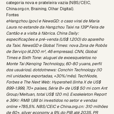
categoria nova e prateleira vazia (NBS/CEIC,
China.org.cn, Braining, Olhar Digital).
Fontes
eHangzhou (gov) e NewsGD: o caso viral de Maria
Laura no estande da Hangzhou Taixi na 139ª Feira de
Cantão e a visita à fábrica. China Daily:
especificações e pré-venda (US$ 1.200) do aparelho
da Taixi. NewsGD e Global Times: nova Zona de Robôs
de Serviço (4.200 m², 46 empresas). CNN, Global
Times e Sixth Tone: aluguel de exoesqueletos no
Monte Tai (Kenqing Technology, 60-80 yuans, perfil
dos usuários). dotdotnews: Conchin Technology (10
mil unidades exportadas, +30%/mês). TechNode,
Forbes e The Next Web: Hypershell (linha X de US$
899-1.999, 70+ países, Série B+ de US$ 50 mi com Ant
Group/Meituan, total US$ 120 mi). Exoskeleton Report
e 36Kr: RMB 1,88 bi investidos no setor e vendas
online +785,5%. NBS/CEIC e China.org.cn: 310 milhões
de 60+, silver economy a 9% do PIB até 2035. PR