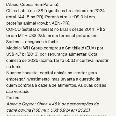
(Abiec, Cepea, BemParaná).
China habilitou +38 frigoríficos brasileiros em 2024
(total 144; 5 no PR). Paraná atraiu ~R$ 9 bi em
proteína animal (gov.br, AEN-PR).
COFCO (estatal chinesa) no Brasil desde 2014: R$ 2
bi em MT + US$ 285 mi em terminal próprio em
Santos — chegando à fonte.
Modelo: WH Group comprou a Smithfield (EUA) por
US$ 4,7 bi (2013) por segurança alimentar. Cota
chinesa de 2026 (acima, tarifa 55%) incentiva investir
na fonte.
Nuance honesta: capital chinês no interior gera
emprego/investimento, mas levanta a questão de
quem controla a cadeia de alimentos. As duas coisas
são verdade.
Fontes
Abiec e Cepea: China = 48% das exportações de
carne bovina (1,68 mi t, US$ 8,9 bi em 2025).