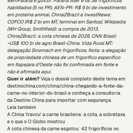
BemParaná e gov.br: Paraná líder e os 38 frigoríficos
habilitados (5 no PR). AEN-PR: R$ 9 bi de investimento
em proteína animal. China2Brazil e InvestNews:
COFCO (R$ 2 bi em MT, terminal em Santos). Wikipedia
(WH Group, Smithfield): a compra de 2013.
China2Brazil: a cota chinesa de 2026. CNN Brasil:
~US$ 100 bi de agro Brasil-China. Vida Rural MT:
delegação Sinomach em frigoríficos. Nota: a alegação
de propriedade chinesa de um frigorífico específico
em Itapejara d'Oeste não foi confirmada em fonte e
não é afirmada aqui.
Quer ir além?
Veja o dossiê completo deste tema em
destinochina.com/china/china-chegando-a-fonte-da-
carne-no-interior-do-brasil
e conheça a
consultoria
da Destino China
para importar com segurança.
Leia também
A China 'travou' a carne brasileira: a cota, a sobretaxa
e o que o O Globo mostrou
A cota chinesa da carne esgotou: 42 frigoríficos no